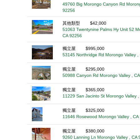
49760 Big Morongo Canyon Rd Morongo
92256
其他類型
$42,000
51063 Twentynine Palms Hy Unit 52 Mo
CA 92256
獨立屋
$995,000
53145 Northridge Rd Morongo Valley ,
獨立屋
$295,000
50988 Canyon Rd Morongo Valley , CA
獨立屋
$365,000
11229 San Jacinto St Morongo Valley 
獨立屋
$325,000
11646 Rosewood Morongo Valley , CA
獨立屋
$380,000
9260 Lanning Ln Morongo Valley , CA 