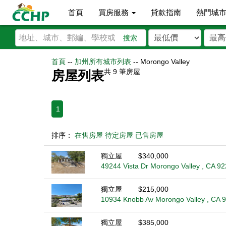
首頁
買房服務
貸款指南
熱門城
搜索
首頁
--
加州所有城市列表
--
Morongo Valley
共
9
筆房屋
房屋列表
1
排序：
在售房屋
待定房屋
已售房屋
獨立屋
$340,000
49244 Vista Dr Morongo Valley , CA 9
獨立屋
$215,000
10934 Knobb Av Morongo Valley , CA 
獨立屋
$385,000