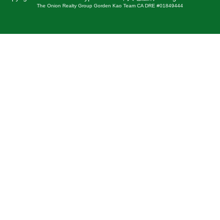
The Onion Realty Group Gorden Kao Team CA DRE #01849444