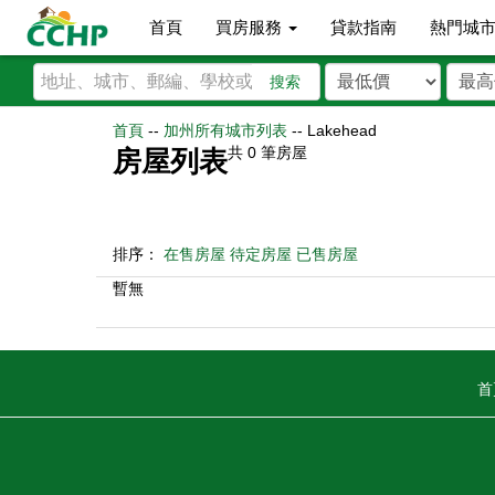
首頁
買房服務
貸款指南
熱門城
搜索
首頁
--
加州所有城市列表
--
Lakehead
共
0
筆房屋
房屋列表
排序：
在售房屋
待定房屋
已售房屋
暫無
首