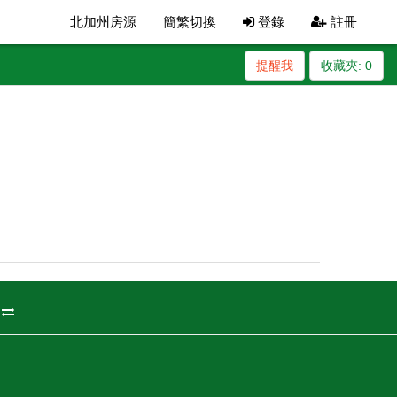
北加州房源
簡繁切換
登錄
註冊
提醒我
收藏夾:
0
州