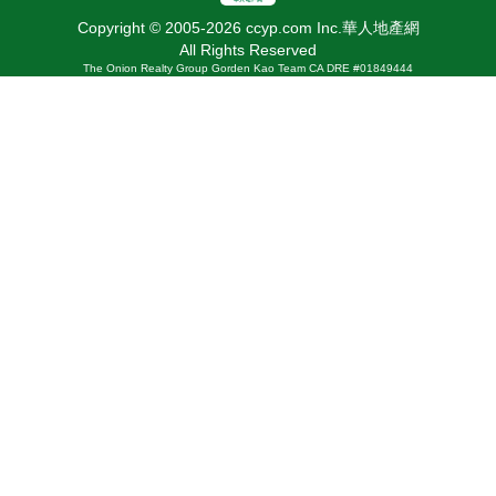
Copyright © 2005-2026 ccyp.com Inc.華人地產網
All Rights Reserved
The Onion Realty Group Gorden Kao Team CA DRE #01849444