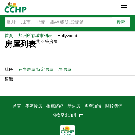
Toggl
navig
搜索
首頁
--
加州所有城市列表
--
Hollywood
共
0
筆房屋
房屋列表
排序：
在售房屋
待定房屋
已售房屋
暫無
首頁
學區搜房
推薦經紀
新建房
房產知識
關於我們
切換至北加州