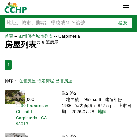
Toggl
navig
搜索
首頁
--
加州所有城市列表
--
Carpinteria
共
8
筆房屋
房屋列表
1
排序：
在售房屋
待定房屋
已售房屋
康斗
臥2 浴2
$795,000
土地面積： 952 sq.ft
建造年份：
1230 Franciscan
1986
室內面積： 847 sq.ft
上市日
Ct Unit 1
期： 2026-07-28
地圖
Carpinteria , CA
93013
獨立屋
臥3 浴2