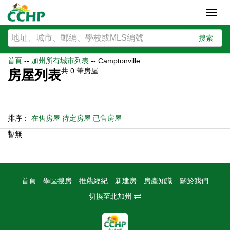
Toggl
navig
搜索
首頁
--
加州所有城市列表
--
Camptonville
共
0
筆房屋
房屋列表
排序：
在售房屋
待定房屋
已售房屋
暫無
首頁
學區搜房
推薦經紀
新建房
房產知識
關於我們
切換至北加州