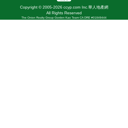
Copyright © 2005-2026 ccyp.com Inc.華人地產網
All Rights Reserved
The Onion Realty Group Gorden Kao Team CA DRE #01849444