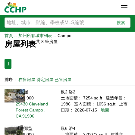
Toggl
navig
搜索
首頁
--
加州所有城市列表
--
Campo
共
8
筆房屋
房屋列表
1
排序：
在售房屋
待定房屋
已售房屋
獨立屋
臥2 浴2
$399,900
土地面積： 7254 sq.ft
建造年份：
29430 Cleveland
1986
室內面積： 1056 sq.ft
上市
Forest Campo ,
日期： 2026-07-15
地圖
CA 91906
其他類型
臥6 浴4
$449,000
土地面積： 270072 sq.ft
建造年