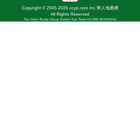
Copyright © 2005-2026 ccyp.com Inc.華人地產網
All Rights Reserved
The Onion Realty Group Gorden Kao Team CA DRE #01849444