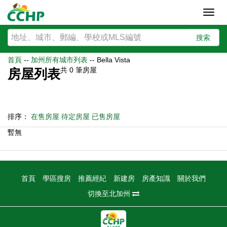
Toggl
navig
搜索
首頁
--
加州所有城市列表
--
Bella Vista
共
0
筆房屋
房屋列表
排序：
在售房屋
待定房屋
已售房屋
暫無
首頁
學區搜房
推薦經紀
新建房
房產知識
關於我們
切換至北加州