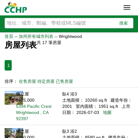
Toggl
navig
搜索
首頁
--
加州所有城市列表
--
Wrightwood
共
17
筆房屋
房屋列表
1
排序：
在售房屋
待定房屋
已售房屋
獨立屋
臥4 浴3
$625,000
土地面積： 10260 sq.ft
建造年份：
5394 Pacific Crest
2001
室內面積： 1951 sq.ft
上市
Wrightwood , CA
日期： 2026-07-03
地圖
92397
獨立屋
臥3 浴2
$450,000
土地面積： 8580 sq.ft
建造年份：