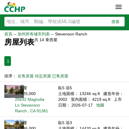
Toggl
navig
搜索
首頁
--
加州所有城市列表
--
Stevenson Ranch
共
14
筆房屋
房屋列表
1
排序：
在售房屋
待定房屋
已售房屋
獨立屋
臥5 浴5
$1,825,000
土地面積： 13246 sq.ft
建造年份：
25632 Magnolia
2002
室內面積： 4219 sq.ft
上市
Ln Stevenson
日期： 2026-07-17
地圖
Ranch , CA 91381
獨立屋
臥5 浴3
$1,595,000
土地面積： 14420 sq.ft
建造年份：