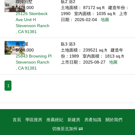
聯排別墅
臥2 浴2
$479,000
土地面積： 87172 sq.ft
建造年份：
25126 Steinbeck
1990
室內面積： 1035 sq.ft
上市
Ave Unit H
日期： 2026-02-04
地圖
Stevenson Ranch
, CA 91381
獨立屋
臥3 浴3
$680,000
土地面積： 239521 sq.ft
建造年
25843 Browning Pl
份：1989
室內面積： 1813 sq.ft
Stevenson Ranch
上市日期： 2025-08-27
地圖
, CA 91381
1
首頁
學區搜房
推薦經紀
新建房
房產知識
關於我們
切換至北加州