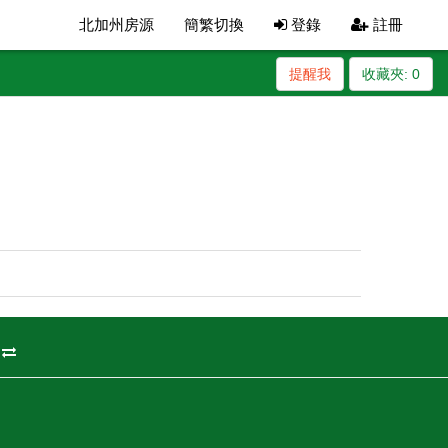
北加州房源
簡繁切換
登錄
註冊
提醒我
收藏夾:
0
州