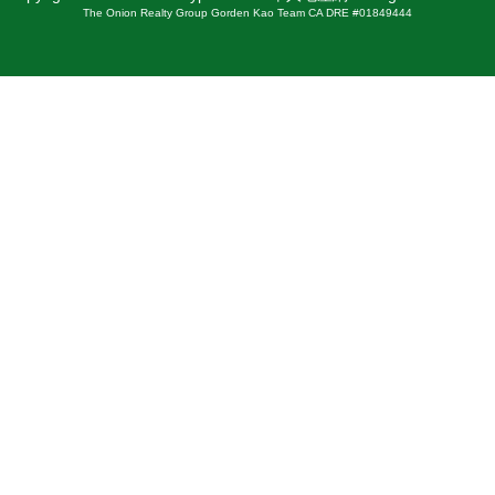
The Onion Realty Group Gorden Kao Team CA DRE #01849444