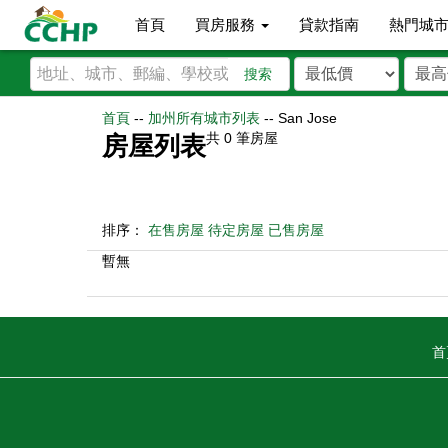
首頁
買房服務
貸款指南
熱門城
搜索
首頁
--
加州所有城市列表
--
San Jose
共
0
筆房屋
房屋列表
排序：
在售房屋
待定房屋
已售房屋
暫無
首