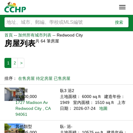
Toggl
navig
搜索
首頁
--
加州所有城市列表
--
Redwood City
共
64
筆房屋
房屋列表
1
2
>
排序：
在售房屋
待定房屋
已售房屋
獨立屋
臥3 浴2
$1,600,000
土地面積： 6000 sq.ft
建造年份：
1727 Madison Av
1949
室內面積： 1510 sq.ft
上市
Redwood City , CA
日期： 2026-07-24
地圖
94061
其他類型
臥- 浴-
$1,995,000
土地面積： 10575 sq.ft
建造年份：