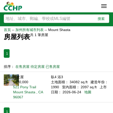
Toggl
navig
搜索
首頁
--
加州所有城市列表
--
Mount Shasta
共
1
筆房屋
房屋列表
1
排序：
在售房屋
待定房屋
已售房屋
獨立屋
臥4 浴3
$630,000
土地面積： 34082 sq.ft
建造年份：
521 Pony Trail
1990
室內面積： 2097 sq.ft
上市
Mount Shasta , CA
日期： 2026-06-24
地圖
96067
1