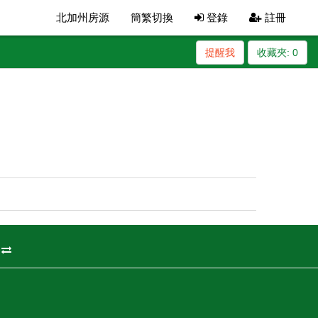
北加州房源
簡繁切換
登錄
註冊
提醒我
收藏夾:
0
州