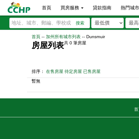
首頁
買房服務
貸款指南
熱門城
搜索
首頁
--
加州所有城市列表
--
Dunsmuir
共
0
筆房屋
房屋列表
排序：
在售房屋
待定房屋
已售房屋
暫無
首