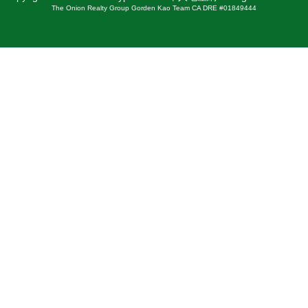
The Onion Realty Group Gorden Kao Team CA DRE #01849444