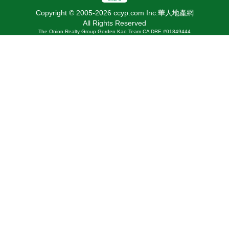
Copyright © 2005-2026 ccyp.com Inc.華人地產網
All Rights Reserved
The Onion Realty Group Gorden Kao Team CA DRE #01849444