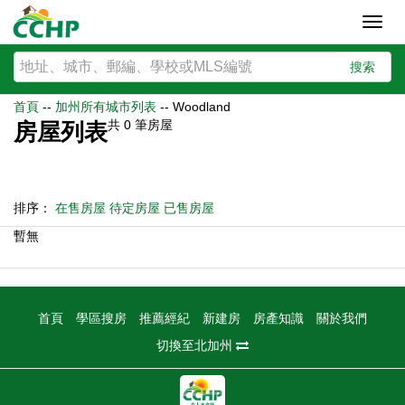
Toggl
navig
搜索
首頁
--
加州所有城市列表
--
Woodland
共
0
筆房屋
房屋列表
排序：
在售房屋
待定房屋
已售房屋
暫無
首頁
學區搜房
推薦經紀
新建房
房產知識
關於我們
切換至北加州