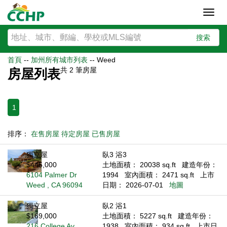
Toggl
navig
搜索
首頁
--
加州所有城市列表
--
Weed
共
2
筆房屋
房屋列表
1
排序：
在售房屋
待定房屋
已售房屋
獨立屋
臥3 浴3
$445,000
土地面積： 20038 sq.ft
建造年份：
6104 Palmer Dr
1994
室內面積： 2471 sq.ft
上市
Weed , CA 96094
日期： 2026-07-01
地圖
獨立屋
臥2 浴1
$169,000
土地面積： 5227 sq.ft
建造年份：
216 College Av
1938
室內面積： 934 sq.ft
上市日