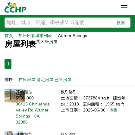
Toggl
navig
搜索
首頁
--
加州所有城市列表
--
Warner Springs
共
8
筆房屋
房屋列表
1
排序：
在售房屋
待定房屋
已售房屋
其他類型
臥5 浴5
$999,000
土地面積： 3737884 sq.ft
建造年
30415 Chihuahua
份：2018
室內面積： 1965 sq.ft
Valley Rd Warner
上市日期： 2026-06-06
地圖
Springs , CA
92086
其他類型
臥3 浴2