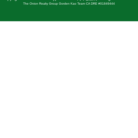
The Onion Realty Group Gorden Kao Team CA DRE #01849444