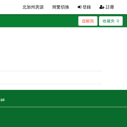
北加州房源
簡繁切換
登錄
註冊
提醒我
收藏夾:
0
州