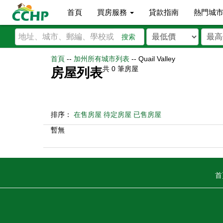
首頁
買房服務
貸款指南
熱門城
搜索
首頁
--
加州所有城市列表
--
Quail Valley
共
0
筆房屋
房屋列表
排序：
在售房屋
待定房屋
已售房屋
暫無
首