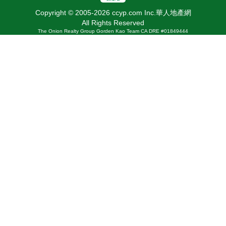
Copyright © 2005-2026 ccyp.com Inc.華人地產網
All Rights Reserved
The Onion Realty Group Gorden Kao Team CA DRE #01849444