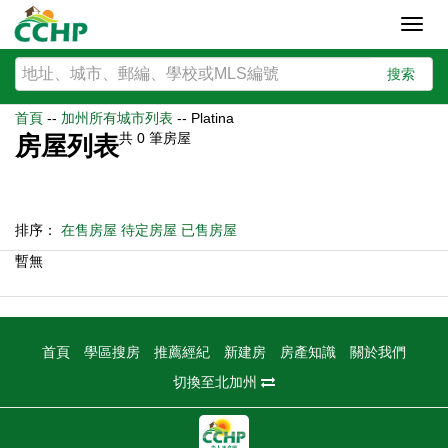
Toggl
navig
搜索
首頁
--
加州所有城市列表
--
Platina
共
0
筆房屋
房屋列表
排序：
在售房屋
待定房屋
已售房屋
暫無
首頁
學區搜房
推薦經紀
新建房
房產知識
關於我們
切換至北加州