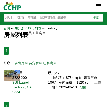
Toggl
navig
搜索
首頁
--
加州所有城市列表
--
Lindsay
共
1
筆房屋
房屋列表
1
排序：
在售房屋
待定房屋
已售房屋
獨立屋
臥3 浴2
$322,200
土地面積： 8764 sq.ft
建造年份：
988 Laurel
1967
室內面積： 1320 sq.ft
上市
Lindsay , CA
日期： 2026-06-18
地圖
93247
1