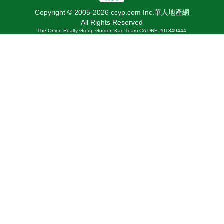
Copyright © 2005-2026 ccyp.com Inc.華人地產網
All Rights Reserved
The Onion Realty Group Gorden Kao Team CA DRE #01849444