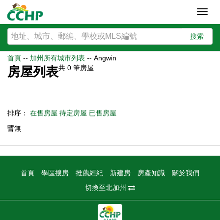
Toggl
navig
搜索
首頁
--
加州所有城市列表
--
Angwin
共
0
筆房屋
房屋列表
排序：
在售房屋
待定房屋
已售房屋
暫無
首頁
學區搜房
推薦經紀
新建房
房產知識
關於我們
切換至北加州