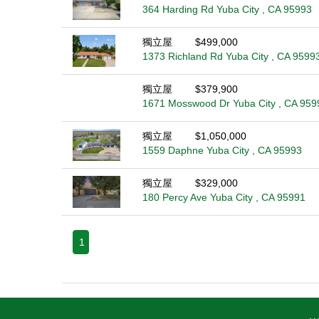
364 Harding Rd Yuba City , CA 95993
獨立屋
$499,000
1373 Richland Rd Yuba City , CA 9599
獨立屋
$379,900
1671 Mosswood Dr Yuba City , CA 959
獨立屋
$1,050,000
1559 Daphne Yuba City , CA 95993
獨立屋
$329,000
180 Percy Ave Yuba City , CA 95991
1