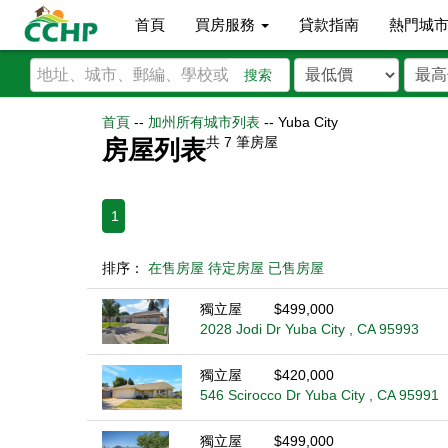
首頁
買房服務
貸款指南
熱門城
搜索
首頁
--
加州所有城市列表
--
Yuba City
共
7
筆房屋
房屋列表
1
排序：
在售房屋
待定房屋
已售房屋
獨立屋
$499,000
2028 Jodi Dr Yuba City , CA 95993
獨立屋
$420,000
546 Scirocco Dr Yuba City , CA 95991
獨立屋
$499,000