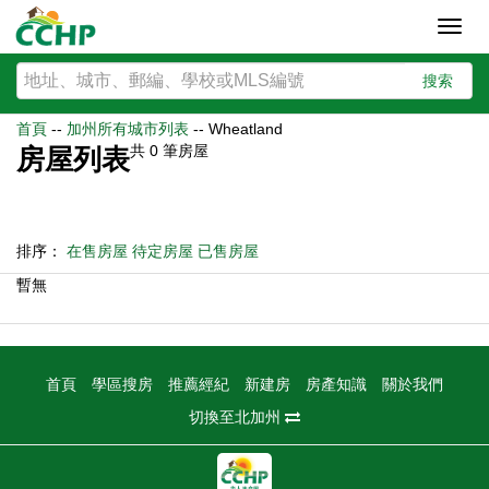
Toggl
navig
搜索
首頁
--
加州所有城市列表
--
Wheatland
共
0
筆房屋
房屋列表
排序：
在售房屋
待定房屋
已售房屋
暫無
首頁
學區搜房
推薦經紀
新建房
房產知識
關於我們
切換至北加州