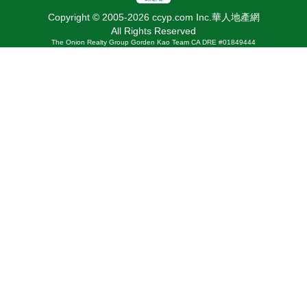
Copyright © 2005-2026 ccyp.com Inc.華人地產網
All Rights Reserved
The Onion Realty Group Gorden Kao Team CA DRE #01849444