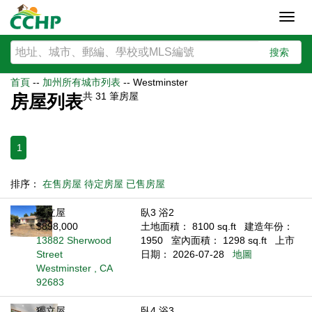
Toggl
navig
搜索
首頁
--
加州所有城市列表
--
Westminster
共
31
筆房屋
房屋列表
1
排序：
在售房屋
待定房屋
已售房屋
獨立屋
臥3 浴2
$898,000
土地面積： 8100 sq.ft
建造年份：
13882 Sherwood
1950
室內面積： 1298 sq.ft
上市
Street
日期： 2026-07-28
地圖
Westminster , CA
92683
獨立屋
臥4 浴3