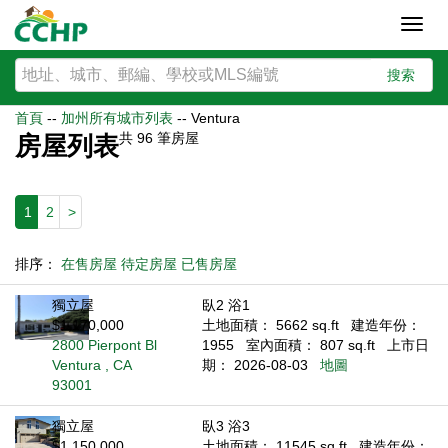
Toggl
navig
搜索
首頁
--
加州所有城市列表
--
Ventura
共
96
筆房屋
房屋列表
1
2
>
排序：
在售房屋
待定房屋
已售房屋
獨立屋
臥2 浴1
$1,170,000
土地面積： 5662 sq.ft
建造年份：
2800 Pierpont Bl
1955
室內面積： 807 sq.ft
上市日
Ventura , CA
期： 2026-08-03
地圖
93001
獨立屋
臥3 浴3
$1,150,000
土地面積： 11545 sq.ft
建造年份：