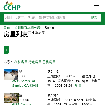
Toggl
navig
搜索
首頁
--
加州所有城市列表
--
Somis
共
4
筆房屋
房屋列表
1
排序：
在售房屋
待定房屋
已售房屋
獨立屋
臥3 浴2
$799,000
土地面積： 8712 sq.ft
建造年份：
3595 Somis Rd
1914
室內面積： 982 sq.ft
上市日
Somis , CA 93066
期： 2026-06-26
地圖
獨立屋
臥4 浴4
$4,995,000
土地面積： 881218 sq.ft
建造年
6885 Coyote
份：1998
室內面積： 6900 sq.ft