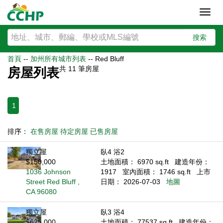
Toggl
navig
搜索
首頁
--
加州所有城市列表
--
Red Bluff
共
11
筆房屋
房屋列表
1
排序：
在售房屋
待定房屋
已售房屋
獨立屋
臥4 浴2
$150,000
土地面積： 6970 sq.ft
建造年份：
1036 Johnson
1917
室內面積： 1746 sq.ft
上市
Street Red Bluff ,
日期： 2026-07-03
地圖
CA 96080
獨立屋
臥3 浴4
$625,000
土地面積： 77537 sq.ft
建造年份：