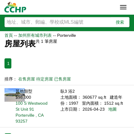
Toggl
navig
搜索
首頁
--
加州所有城市列表
--
Porterville
共
1
筆房屋
房屋列表
1
排序：
在售房屋
待定房屋
已售房屋
其他類型
臥3 浴2
$98,000
土地面積： 360677 sq.ft
建造年
100 S Westwood
份：1997
室內面積： 1512 sq.ft
St Unit 91
上市日期： 2026-04-23
地圖
Porterville , CA
93257