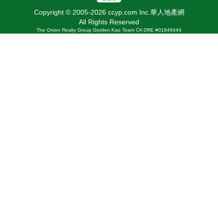
Copyright © 2005-2026 ccyp.com Inc.華人地產網
All Rights Reserved
The Onion Realty Group Gorden Kao Team CA DRE #01849444