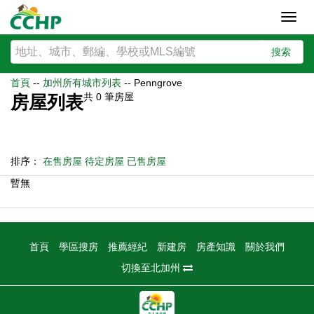
Toggl
navig
搜索
首頁
--
加州所有城市列表
--
Penngrove
共
0
筆房屋
房屋列表
排序：
在售房屋
待定房屋
已售房屋
暫無
首頁
學區搜房
推薦經紀
新建房
房產知識
關於我們
切換至北加州