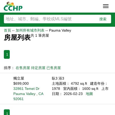
Toggl
navig
搜索
首頁
--
加州所有城市列表
--
Pauma Valley
共
1
筆房屋
房屋列表
1
排序：
在售房屋
待定房屋
已售房屋
獨立屋
臥3 浴3
$699,000
土地面積： 4792 sq.ft
建造年份：
32861 Temet Dr
1978
室內面積： 1600 sq.ft
上市
Pauma Valley , CA
日期： 2026-02-23
地圖
92061
1