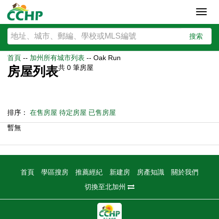
Toggl
navig
搜索
首頁
--
加州所有城市列表
--
Oak Run
共
0
筆房屋
房屋列表
排序：
在售房屋
待定房屋
已售房屋
暫無
首頁
學區搜房
推薦經紀
新建房
房產知識
關於我們
切換至北加州