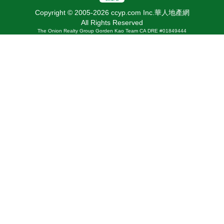
Copyright © 2005-2026 ccyp.com Inc.華人地產網
All Rights Reserved
The Onion Realty Group Gorden Kao Team CA DRE #01849444