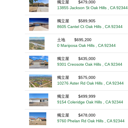
獨立屋
$479,000
13855 Jackson St Oak Hills , CA 92344
獨立屋
$589,905
8605 Cantel Ct Oak Hills , CA 92344
土地
$695,200
0 Mariposa Oak Hills , CA 92344
獨立屋
$435,000
9301 Creosote Oak Hills , CA 92344
獨立屋
$575,000
10276 Aster Rd Oak Hills , CA 92344
獨立屋
$499,999
9154 Coleridge Oak Hills , CA 92344
獨立屋
$478,000
9760 Phelan Rd Oak Hills , CA 92344