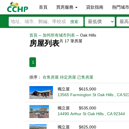
首頁
買房服務
貸款指南
熱門城
搜索
首頁
--
加州所有城市列表
--
Oak Hills
共
17
筆房屋
房屋列表
1
排序：
在售房屋
待定房屋
已售房屋
獨立屋
$615,000
13565 Farmington St Oak Hills , CA 92
獨立屋
$535,000
14490 Arthur St Oak Hills , CA 92344
獨立屋
$825,000