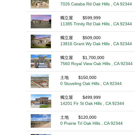
7026 Cataba Rd Oak Hills , CA 92344
獨立屋
$599,999
11385 Trinity Rd Oak Hills , CA 92344
獨立屋
$509,000
13816 Grant Wy Oak Hills , CA 92344
獨立屋
$1,700,000
7560 Royal View Oak Hills , CA 92344
土地
$150,000
0 Stuveling Oak Hills , CA 92344
獨立屋
$499,999
14201 Fir St Oak Hills , CA 92344
土地
$120,000
0 Prairie Trl Oak Hills , CA 92344