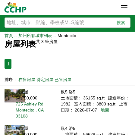
Toggl
navig
搜索
首頁
--
加州所有城市列表
--
Montecito
共
3
筆房屋
房屋列表
1
排序：
在售房屋
待定房屋
已售房屋
獨立屋
臥5 浴5
$4,750,000
土地面積： 36155 sq.ft
建造年份：
725 Ashley Rd
1982
室內面積： 3800 sq.ft
上市
Montecito , CA
日期： 2026-07-07
地圖
93108
獨立屋
臥4 浴5
$8,500,000
土地面積： 56628 sq.ft
建造年份：