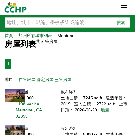
Toggl
navig
搜索
首頁
--
加州所有城市列表
--
Mentone
共
5
筆房屋
房屋列表
1
排序：
在售房屋
待定房屋
已售房屋
獨立屋
臥4 浴3
$690,000
土地面積： 7245 sq.ft
建造年份：
1198 Venice
2019
室內面積： 2722 sq.ft
上市
Mentone , CA
日期： 2026-06-29
地圖
92359
獨立屋
臥3 浴2
$549,000
土地面積： 5000 sq.ft
建造年份：