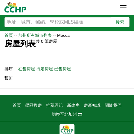
Toggl
navig
搜索
首頁
--
加州所有城市列表
--
Mecca
共
0
筆房屋
房屋列表
排序：
在售房屋
待定房屋
已售房屋
暫無
首頁
學區搜房
推薦經紀
新建房
房產知識
關於我們
切換至北加州