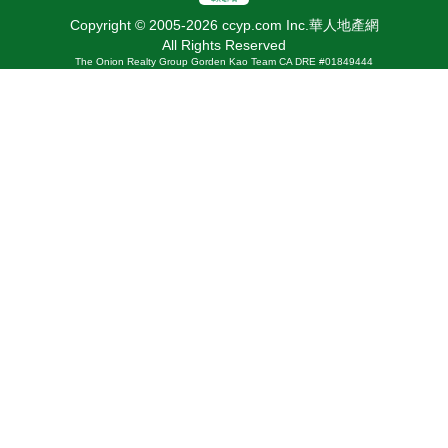
Copyright © 2005-2026 ccyp.com Inc.華人地產網
All Rights Reserved
The Onion Realty Group Gorden Kao Team CA DRE #01849444