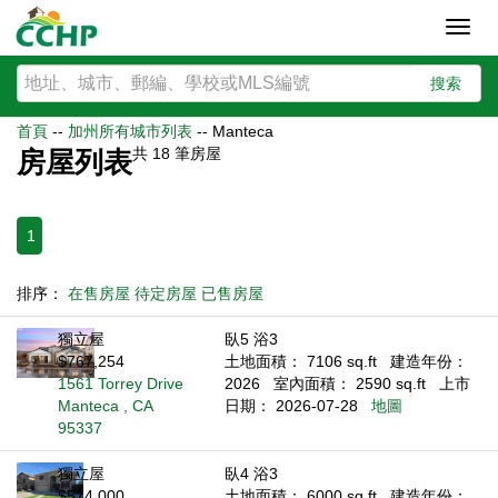
Toggl
navig
搜索
首頁
--
加州所有城市列表
--
Manteca
共
18
筆房屋
房屋列表
1
排序：
在售房屋
待定房屋
已售房屋
獨立屋
臥5 浴3
$767,254
土地面積： 7106 sq.ft
建造年份：
1561 Torrey Drive
2026
室內面積： 2590 sq.ft
上市
Manteca , CA
日期： 2026-07-28
地圖
95337
獨立屋
臥4 浴3
$574,000
土地面積： 6000 sq.ft
建造年份：