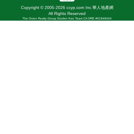
Copyright © 2005-2026 ccyp.com Inc.華人地產網
All Rights Reserved
The Onion Realty Group Gorden Kao Team CA DRE #01849444