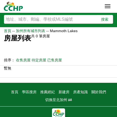
Toggl
navig
搜索
首頁
--
加州所有城市列表
--
Mammoth Lakes
共
0
筆房屋
房屋列表
排序：
在售房屋
待定房屋
已售房屋
暫無
首頁
學區搜房
推薦經紀
新建房
房產知識
關於我們
切換至北加州