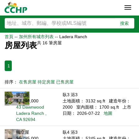
Toggl
navig
搜索
首頁
--
加州所有城市列表
--
Ladera Ranch
共
16
筆房屋
房屋列表
1
排序：
在售房屋
待定房屋
已售房屋
獨立屋
臥3 浴3
$1,249,000
土地面積： 3132 sq.ft
建造年份：
43 Dawnwood
2000
室內面積： 1700 sq.ft
上市
Ladera Ranch ,
日期： 2026-07-22
地圖
CA 92694
獨立屋
臥4 浴3
$1,795,000
土地面積： 5245 sq.ft
建造年份：