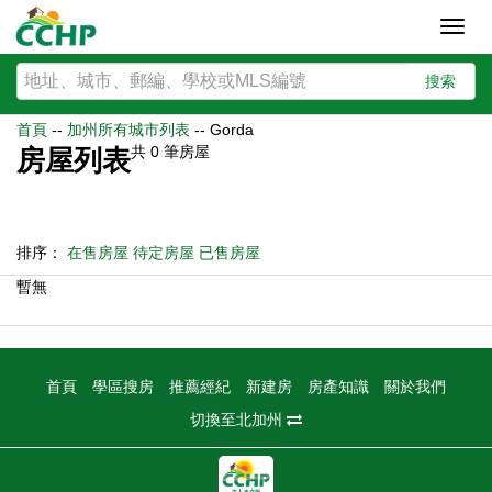
Toggl
navig
搜索
首頁
--
加州所有城市列表
--
Gorda
共
0
筆房屋
房屋列表
排序：
在售房屋
待定房屋
已售房屋
暫無
首頁
學區搜房
推薦經紀
新建房
房產知識
關於我們
切換至北加州