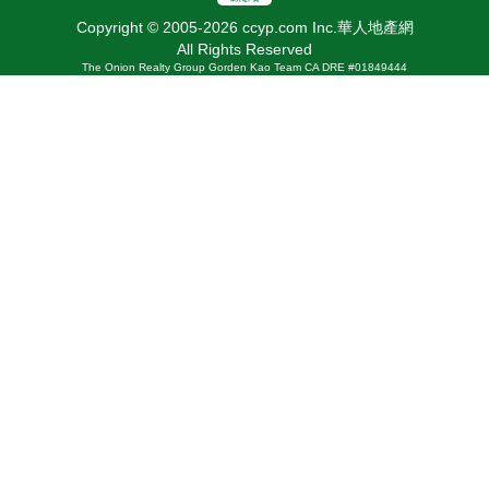
Copyright © 2005-2026 ccyp.com Inc.華人地產網
All Rights Reserved
The Onion Realty Group Gorden Kao Team CA DRE #01849444