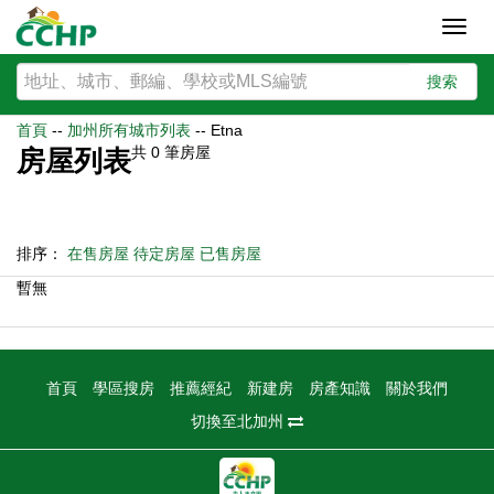
Toggl
navig
搜索
首頁
--
加州所有城市列表
--
Etna
共
0
筆房屋
房屋列表
排序：
在售房屋
待定房屋
已售房屋
暫無
首頁
學區搜房
推薦經紀
新建房
房產知識
關於我們
切換至北加州