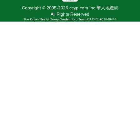
Copyright © 2005-2026 ccyp.com Inc.華人地產網
All Rights Reserved
The Onion Realty Group Gorden Kao Team CA DRE #01849444