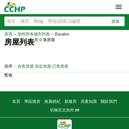
Toggl
navig
搜索
首頁
--
加州所有城市列表
--
Escalon
共
0
筆房屋
房屋列表
排序：
在售房屋
待定房屋
已售房屋
暫無
首頁
學區搜房
推薦經紀
新建房
房產知識
關於我們
切換至北加州