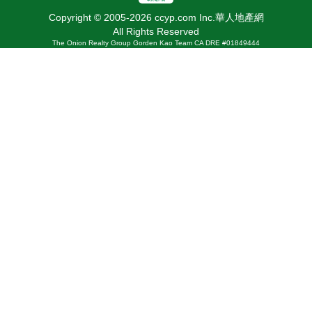
Copyright © 2005-2026 ccyp.com Inc.華人地產網
All Rights Reserved
The Onion Realty Group Gorden Kao Team CA DRE #01849444