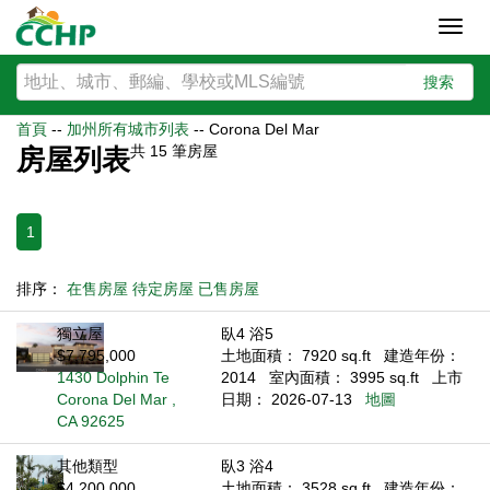
Toggl
navig
搜索
首頁
--
加州所有城市列表
--
Corona Del Mar
共
15
筆房屋
房屋列表
1
排序：
在售房屋
待定房屋
已售房屋
獨立屋
臥4 浴5
$7,795,000
土地面積： 7920 sq.ft
建造年份：
1430 Dolphin Te
2014
室內面積： 3995 sq.ft
上市
Corona Del Mar ,
日期： 2026-07-13
地圖
CA 92625
其他類型
臥3 浴4
$4,200,000
土地面積： 3528 sq.ft
建造年份：