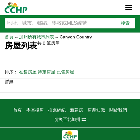
Toggl
navig
搜索
首頁
--
加州所有城市列表
--
Canyon Country
共
0
筆房屋
房屋列表
排序：
在售房屋
待定房屋
已售房屋
暫無
首頁
學區搜房
推薦經紀
新建房
房產知識
關於我們
切換至北加州