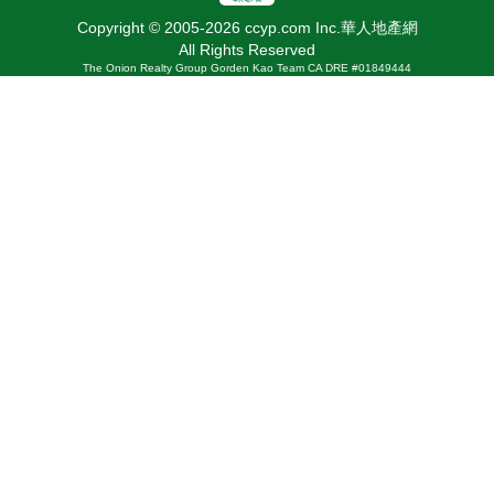
Copyright © 2005-2026 ccyp.com Inc.華人地產網
All Rights Reserved
The Onion Realty Group Gorden Kao Team CA DRE #01849444