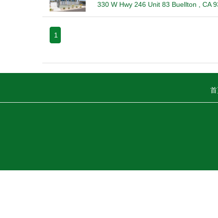
330 W Hwy 246 Unit 83 Buellton , CA 
1
首