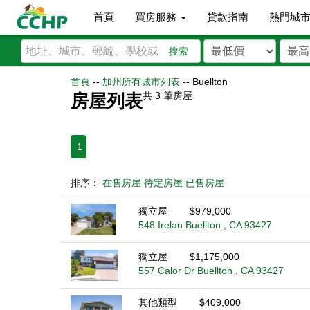
首頁
買房服務
貸款指南
熱門城
搜索
首頁
--
加州所有城市列表
--
Buellton
共
3
筆房屋
房屋列表
1
排序：
在售房屋
待定房屋
已售房屋
獨立屋
$979,000
548 Irelan Buellton , CA 93427
獨立屋
$1,175,000
557 Calor Dr Buellton , CA 93427
其他類型
$409,000