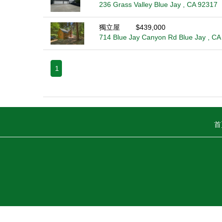
236 Grass Valley Blue Jay , CA 92317
獨立屋
$439,000
714 Blue Jay Canyon Rd Blue Jay , CA
1
首