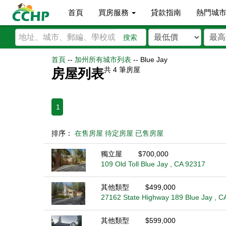
首頁
買房服務
貸款指南
熱門城
搜索
首頁
--
加州所有城市列表
--
Blue Jay
共
4
筆房屋
房屋列表
1
排序：
在售房屋
待定房屋
已售房屋
獨立屋
$700,000
109 Old Toll Blue Jay , CA 92317
其他類型
$499,000
27162 State Highway 189 Blue Jay , C
其他類型
$599,000