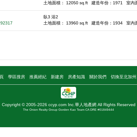
土地面積： 12050 sq.ft
建造年份：1971
室內面積
臥3 浴2
 92317
土地面積： 13960 sq.ft
建造年份：1934
室內面積
頁
學區搜房
推薦經紀
新建房
房產知識
關於我們
切換至北加
Copyright © 2005-2026 ccyp.com Inc.華人地產網 All Rights Reserved
The Onion Realty Group Gorden Kao Team CA DRE #01849444