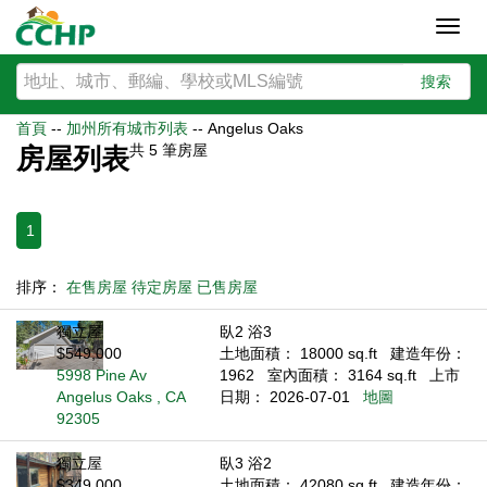
Toggl
navig
搜索
首頁
--
加州所有城市列表
--
Angelus Oaks
共
5
筆房屋
房屋列表
1
排序：
在售房屋
待定房屋
已售房屋
獨立屋
臥2 浴3
$549,000
土地面積： 18000 sq.ft
建造年份：
5998 Pine Av
1962
室內面積： 3164 sq.ft
上市
Angelus Oaks , CA
日期： 2026-07-01
地圖
92305
獨立屋
臥3 浴2
$349,000
土地面積： 42080 sq.ft
建造年份：