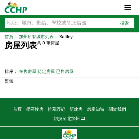
Toggl
navig
搜索
首頁
--
加州所有城市列表
--
Sattley
共
0
筆房屋
房屋列表
排序：
在售房屋
待定房屋
已售房屋
暫無
首頁
學區搜房
推薦經紀
新建房
房產知識
關於我們
切換至北加州