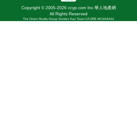
Copyright © 2005-2026 ccyp.com Inc.華人地產網
All Rights Reserved
The Onion Realty Group Gorden Kao Team CA DRE #01849444