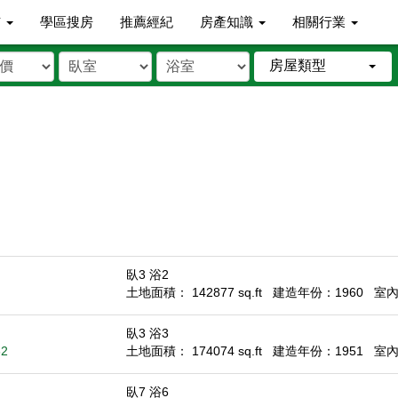
市
學區搜房
推薦經紀
房產知識
相關行業
房屋類型
臥3 浴2
土地面積： 142877 sq.ft
建造年份：1960
室內面
臥3 浴3
62
土地面積： 174074 sq.ft
建造年份：1951
室內面
臥7 浴6