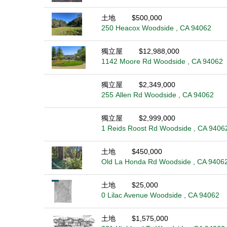
土地
$500,000
250 Heacox Woodside , CA 94062
獨立屋
$12,988,000
1142 Moore Rd Woodside , CA 94062
獨立屋
$2,349,000
255 Allen Rd Woodside , CA 94062
獨立屋
$2,999,000
1 Reids Roost Rd Woodside , CA 9406
土地
$450,000
Old La Honda Rd Woodside , CA 9406
土地
$25,000
0 Lilac Avenue Woodside , CA 94062
土地
$1,575,000