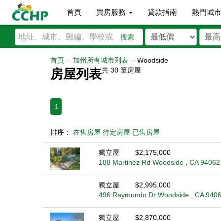
首頁
買房服務
貸款指南
熱門城
搜索
首頁
--
加州所有城市列表
--
Woodside
共
30
筆房屋
房屋列表
1
排序：
在售房屋
待定房屋
已售房屋
獨立屋
$2,175,000
188 Martinez Rd Woodside , CA 94062
獨立屋
$2,995,000
496 Raymundo Dr Woodside , CA 940
獨立屋
$2,870,000