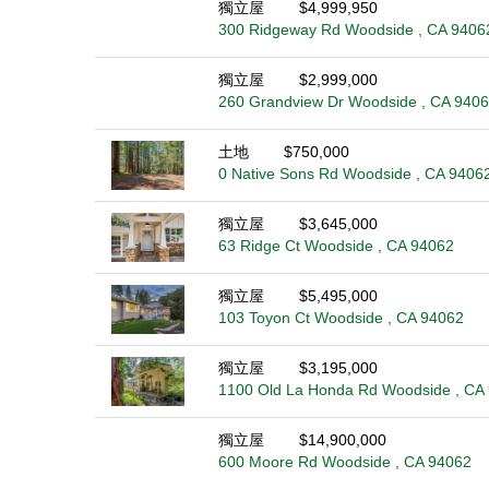
獨立屋
$4,999,950
300 Ridgeway Rd Woodside , CA 9406
獨立屋
$2,999,000
260 Grandview Dr Woodside , CA 940
土地
$750,000
0 Native Sons Rd Woodside , CA 9406
獨立屋
$3,645,000
63 Ridge Ct Woodside , CA 94062
獨立屋
$5,495,000
103 Toyon Ct Woodside , CA 94062
獨立屋
$3,195,000
1100 Old La Honda Rd Woodside , CA
獨立屋
$14,900,000
600 Moore Rd Woodside , CA 94062