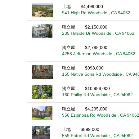
土地
$4,499,000
941 High Rd Woodside , CA 94062
獨立屋
$2,150,000
235 Hillside Dr Woodside , CA 94062
獨立屋
$2,788,000
4258 Jefferson Woodside , CA 94062
獨立屋
$998,000
155 Native Sons Rd Woodside , CA 94
獨立屋
$10,988,000
160 Phillip Rd Woodside , CA 94062
獨立屋
$4,295,000
950 Espinosa Rd Woodside , CA 9406
土地
$599,000
559 Patrol Rd Woodside , CA 94062