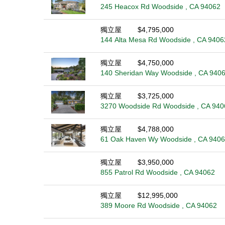
245 Heacox Rd Woodside , CA 94062
獨立屋
$4,795,000
144 Alta Mesa Rd Woodside , CA 9406
獨立屋
$4,750,000
140 Sheridan Way Woodside , CA 940
獨立屋
$3,725,000
3270 Woodside Rd Woodside , CA 940
獨立屋
$4,788,000
61 Oak Haven Wy Woodside , CA 940
獨立屋
$3,950,000
855 Patrol Rd Woodside , CA 94062
獨立屋
$12,995,000
389 Moore Rd Woodside , CA 94062