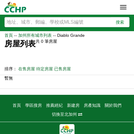
Toggl
navig
搜索
首頁
--
加州所有城市列表
--
Diablo Grande
共
0
筆房屋
房屋列表
排序：
在售房屋
待定房屋
已售房屋
暫無
首頁
學區搜房
推薦經紀
新建房
房產知識
關於我們
切換至北加州