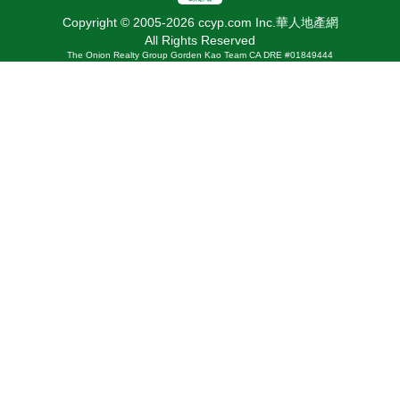
Copyright © 2005-2026 ccyp.com Inc.華人地產網
All Rights Reserved
The Onion Realty Group Gorden Kao Team CA DRE #01849444