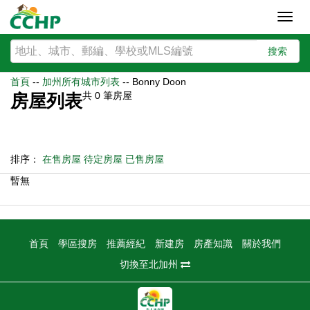
Toggl
navig
搜索
首頁
--
加州所有城市列表
--
Bonny Doon
共
0
筆房屋
房屋列表
排序：
在售房屋
待定房屋
已售房屋
暫無
首頁
學區搜房
推薦經紀
新建房
房產知識
關於我們
切換至北加州