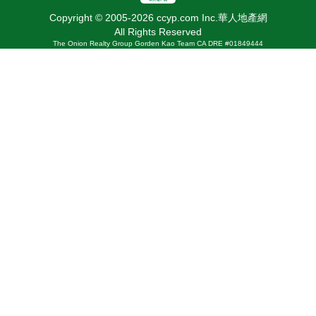
Copyright © 2005-2026 ccyp.com Inc.華人地產網
All Rights Reserved
The Onion Realty Group Gorden Kao Team CA DRE #01849444