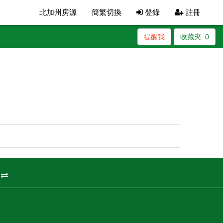
北加州房源
簡繁切換
登錄
註冊
提醒我
收藏夾:
0
州