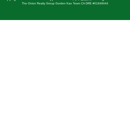
The Onion Realty Group Gorden Kao Team CA DRE #01849444